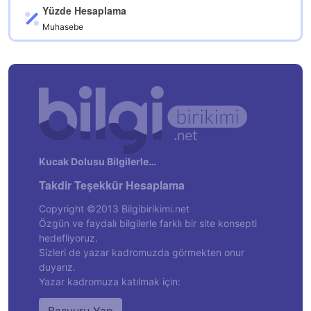
Yüzde Hesaplama
Muhasebe
Kucak Dolusu Bilgilerle…
Takdir Teşekkür Hesaplama
Copyright ©2013 Bilgibirikimi.net
Özgün ve faydalı bilgilerle farklı bir site konsepti
hedefliyoruz.
Sizleri de yazar kadromuzda görmekten onur
duyarız.
Yazar kadromuza katılmak için: