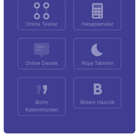
Online Testler
Hesaplamalar
Online Destek
Rüya Tabirleri
Bizim
Bilsem Hazırlık
Kalemimizden