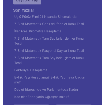
Başvuru Yap
Son Yazılar
Üçlü Pürüz Filmi 21 Nisanda Sinemalarda
7. Sınıf Matematik Cebirsel İfadeler Konu Testi
İller Arası Kilometre Hesaplama
7. Sınıf Matematik Tam Sayılarla İşlemler Konu
Testi
7. Sınıf Matematik Rasyonel Sayılar Konu Testi
7. Sınıf Matematik Tam Sayılarla İşlemler Konu
Testi
Faktöriyel Hesaplama
Evlilik Yaşı Hesaplama? Evlilik Yapmaya Uygun
mu?
Devlet İdaresinde ve Parlamentoda Kadın
Kadınlar Edebiyatla Uğraşmalımıdır?