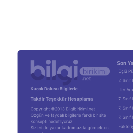
Son Ya
Üçlü Pü
7. Sını
Kucak Dolusu Bilgilerle…
İller A
Takdir Teşekkür Hesaplama
7. Sını
7. Sını
Copyright ©2013 Bilgibirikimi.net
Özgün ve faydalı bilgilerle farklı bir site
7. Sını
konsepti hedefliyoruz.
Faktöri
Sizleri de yazar kadromuzda görmekten