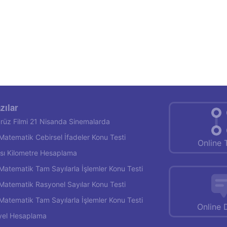
zılar
rüz Filmi 21 Nisanda Sinemalarda
f Matematik Cebirsel İfadeler Konu Testi
Online 
rası Kilometre Hesaplama
f Matematik Tam Sayılarla İşlemler Konu Testi
f Matematik Rasyonel Sayılar Konu Testi
f Matematik Tam Sayılarla İşlemler Konu Testi
Online 
yel Hesaplama