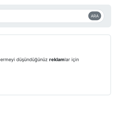
ARA
 vermeyi düşündüğünüz
reklam
lar için